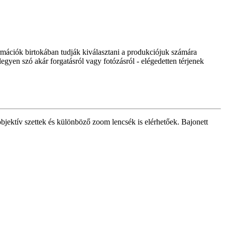
formációk birtokában tudják kiválasztani a produkciójuk számára
gyen szó akár forgatásról vagy fotózásról - elégedetten térjenek
objektív szettek és különböző zoom lencsék is elérhetőek. Bajonett