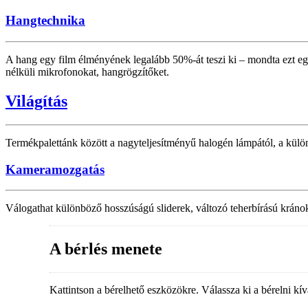
Hangtechnika
A hang egy film élményének legalább 50%-át teszi ki – mondta ezt eg
nélküli mikrofonokat, hangrögzítőket.
Világítás
Termékpalettánk között a nagyteljesítményű halogén lámpától, a külön
Kameramozgatás
Válogathat különböző hosszúságú sliderek, változó teherbírású kránok
A bérlés menete
Kattintson a bérelhető eszközökre. Válassza ki a bérelni kív