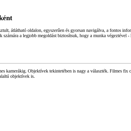
eként
sztult, átlátható oldalon, egyszerűen és gyorsan navigálva, a fontos in
számára a legjobb megoldást biztosítsuk, hogy a munka végeztével - le
lmes kamerákig. Objektívek tekintetében is nagy a választék. Filmes fix 
altú objektívek is.