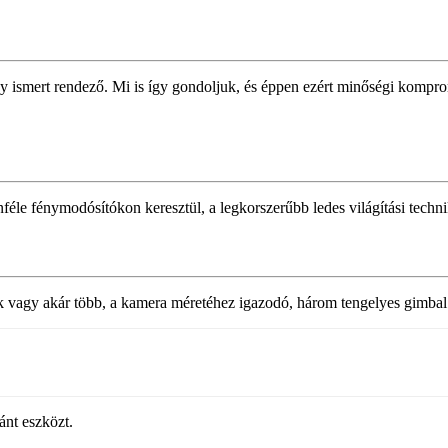
y ismert rendező. Mi is így gondoljuk, és éppen ezért minőségi kompr
féle fénymodósítókon keresztül, a legkorszerűbb ledes világítási techn
 vagy akár több, a kamera méretéhez igazodó, három tengelyes gimbal s
ánt eszközt.