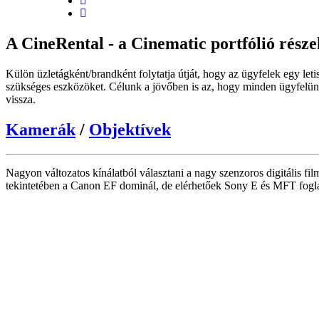
A CineRental - a Cinematic portfólió rész
Külön üzletágként/brandként folytatja útját, hogy az ügyfelek egy leti
szükséges eszközöket. Célunk a jövőben is az, hogy minden ügyfelünk 
vissza.
Kamerák
/
Objektívek
Nagyon változatos kínálatból választani a nagy szenzoros digitális fi
tekintetében a Canon EF dominál, de elérhetőek Sony E és MFT foglal