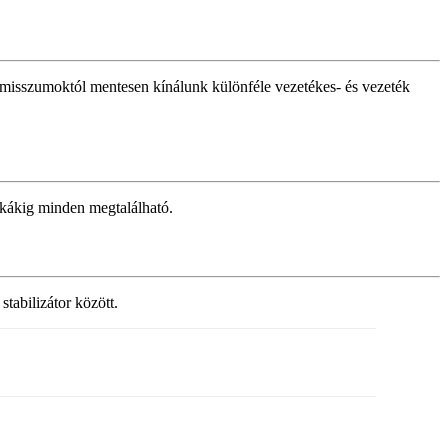
omisszumoktól mentesen kínálunk különféle vezetékes- és vezeték
ikákig minden megtalálható.
tabilizátor között.