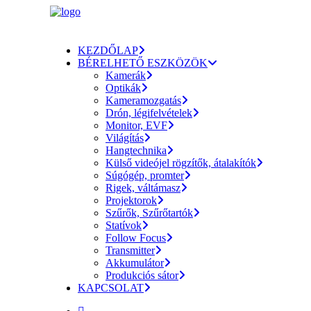
KEZDŐLAP
BÉRELHETŐ ESZKÖZÖK
Kamerák
Optikák
Kameramozgatás
Drón, légifelvételek
Monitor, EVF
Világítás
Hangtechnika
Külső videójel rögzítők, átalakítók
Súgógép, promter
Rigek, váltámasz
Projektorok
Szűrők, Szűrőtartók
Statívok
Follow Focus
Transmitter
Akkumulátor
Produkciós sátor
KAPCSOLAT